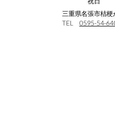
​ 祝日
三重県名張市桔梗が
TEL
0595-54-64