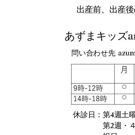
​出産前、出産
あずまキッズa
問い合わせ先
azum
休診日：第4週土
第2週・４