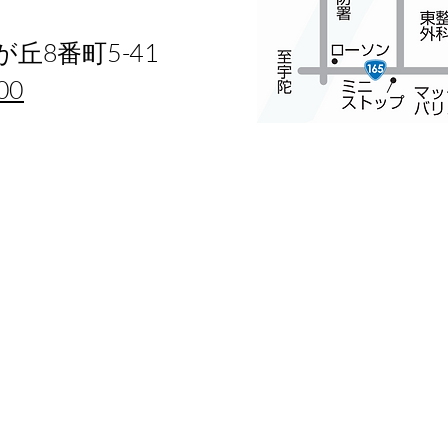
丘8番町5-41
00